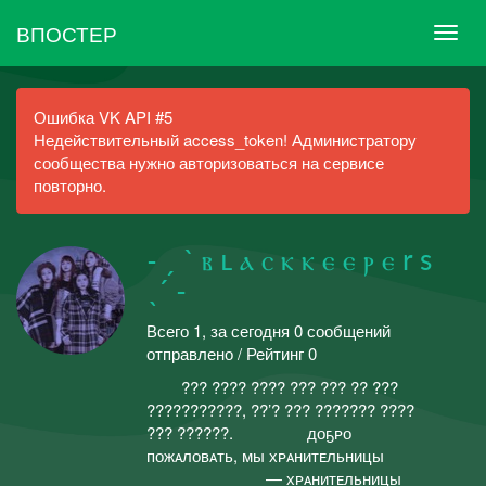
ВПОСТЕР
Ошибка VK API #5
Недействительный access_token! Администратору
сообщества нужно авторизоваться на сервисе
повторно.
˗ ˏ ˋ ⲃ ⳑ ⲁ ⲥ ⲕ ⲕ ⲉ ⲉ ⲣ ⲉ r s
ˎˊ ˗
Всего 1, за сегодня 0 сообщений
отправлено / Рейтинг 0
ᅠ ᅠ??? ???? ???? ??? ??? ?? ???
???????????, ??’? ??? ??????? ????
??? ??????.ᅠ ᅠᅠ ᅠ доҕᴘо
пожᴀловᴀть, мы хᴘᴀнитᴇльницы ᅠ
ᅠᅠ ᅠ ᅠᅠᅠ ᅠ— хᴘᴀнитᴇльницы