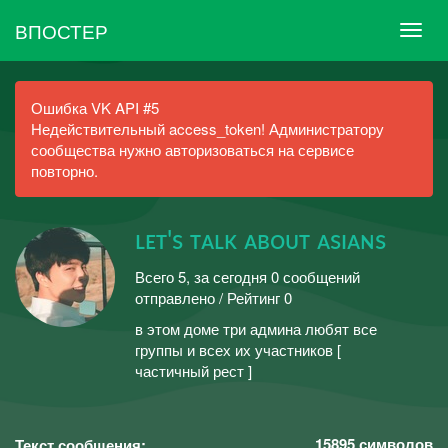
ВПОСТЕР
Ошибка VK API #5
Недействительный access_token! Администратору
сообщества нужно авторизоваться на сервисе
повторно.
ʟᴇᴛ's ᴛᴀʟᴋ ᴀʙᴏᴜᴛ ᴀsɪᴀɴs
Всего 5, за сегодня 0 сообщений
отправлено / Рейтинг 0
в этом доме три админа любят все
группы и всех их участников [
частичный рест ]
15895
символов
Текст сообщения: