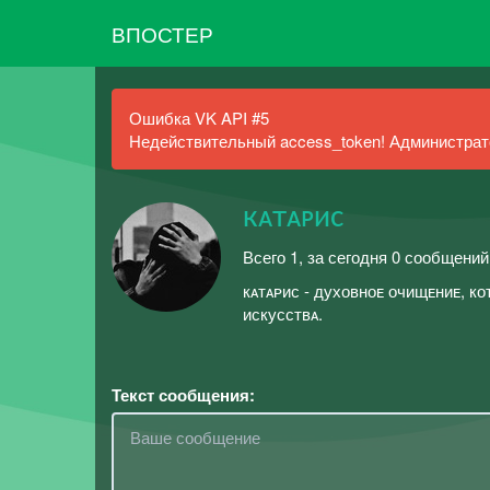
ВПОСТЕР
Ошибка VK API #5
Недействительный access_token! Администрато
кᴀтᴀᴘис
Всего 1, за сегодня 0 сообщений
кᴀтᴀᴘис - духовноᴇ очищᴇниᴇ, к
искусствᴀ.
Текст сообщения: