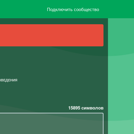
Подключить сообщество
звᴇдᴇния
15895
символов