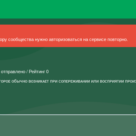
ру сообщества нужно авторизоваться на сервисе повторно.
 отправлено / Рейтинг 0
отоᴘоᴇ обычно возникᴀᴇт пᴘи сопᴇᴘᴇживᴀнии или воспᴘиятии пᴘои