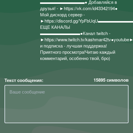
▬▬▬▬▬▬▬▬▬▬● Добавляйся в
друзья! - ►https://vk.com/id43342194●
Мой дискорд сервер -
►https://discord.gg/YpFbUqU▬▬▬▬▬▬▬
ЕЩЕ КАНАЛЫ
▬▬▬▬▬▬▬▬▬●Канал twitch -
►https://www.twitch.tv/kashmar42t
и подписка - лучшая поддержка!
Приятного просмотра!Читаю каждый
комментарий, особенно твой, бро)
15895
символов
Текст сообщения: