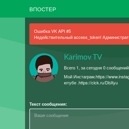
ВПОСТЕР
Ошибка VK API #5
Недействительный access_token! Администрато
Karimov TV
Всего 1, за сегодня 0 сообщений
Мой Инстаграм.https://www.inst
ютубе .https://clck.ru/DbXyu
Текст сообщения: