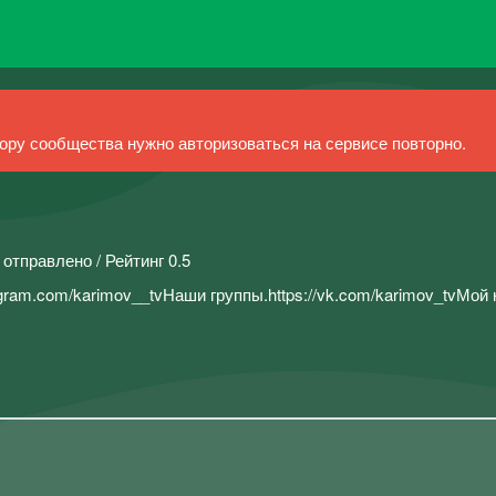
ру сообщества нужно авторизоваться на сервисе повторно.
 отправлено / Рейтинг 0.5
agram.com/karimov__tvНаши группы.https://vk.com/karimov_tvМой 