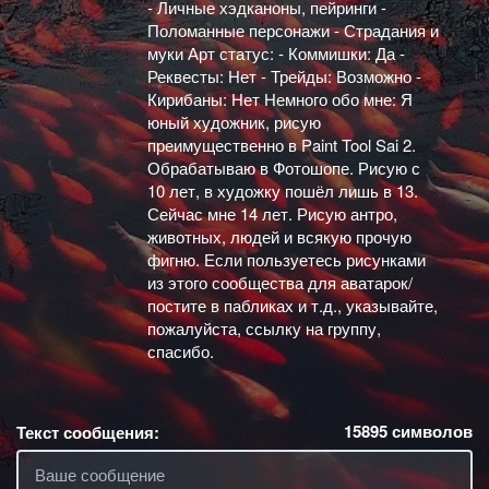
- Личные хэдканоны, пейринги -
Поломанные персонажи - Страдания и
муки Арт статус: - Коммишки: Да -
Реквесты: Нет - Трейды: Возможно -
Кирибаны: Нет Немного обо мне: Я
юный художник, рисую
преимущественно в Paint Tool Sai 2.
Обрабатываю в Фотошопе. Рисую с
10 лет, в художку пошёл лишь в 13.
Сейчас мне 14 лет. Рисую антро,
животных, людей и всякую прочую
фигню. Если пользуетесь рисунками
из этого сообщества для аватарок/
постите в пабликах и т.д., указывайте,
пожалуйста, ссылку на группу,
спасибо.
15895
символов
Текст сообщения: