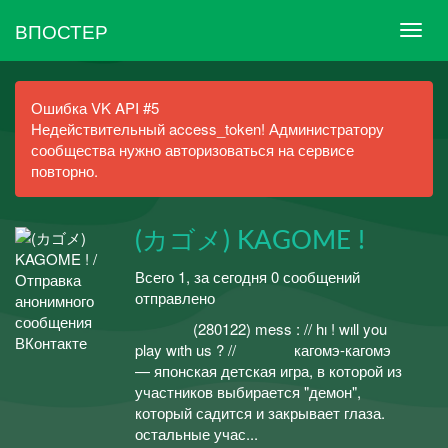
ВПОСТЕР
Ошибка VK API #5
Недействительный access_token! Администратору
сообщества нужно авторизоваться на сервисе
повторно.
(カゴメ) KAGOME !
Всего 1, за сегодня 0 сообщений
отправлено
ᅠ ᅠ (280122) mess : // hı ! wıll you
play wıth us ? //ᅠ ᅠ кагомэ-кагомэ
— японская детская игра, в которой из
участников выбирается "демон",
который садится и закрывает глаза.
остальные учас...