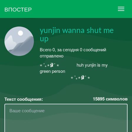
ВПОСТЕР
yunjin wanna shut me
up
Всего 0, за сегодня 0 сообщений
отправлено
⋆ ˚｡⋆🩰˚ ⋆⠀ ⠀ ⠀ ⠀ huh yunjin is my
green person ⠀⠀ ⠀ ⠀ ⠀ ⠀ ⠀ ⠀ ⠀ ⠀ ⠀ ⠀
⠀ ⠀ ⠀ ⠀ ⠀ ⠀ ⠀ ⋆ ˚｡⋆🩰˚ ⋆
15895
символов
Текст сообщения: