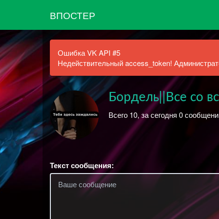
ВПОСТЕР
Ошибка VK API #5
Недействительный access_token! Администрато
Бордель||Все со вс
Всего 10, за сегодня 0 сообщени
Текст сообщения: