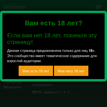
ВПОСТЕР
Вам есть 18 лет?
Ошибка VK API #5
Недействительный access_token! Администратору
Если вам нет 18 лет, покиньте эту
сообщества нужно авторизоваться на сервисе
повторно.
страницу!
Данная страница предназначена только для лиц
18+
.
Это сообщество имеет тематическое содержание для
[город
взрослой аудитории.
грехов]+18Братское
движение
Всего 1, за сегодня 0 сообщений
отправлено
❗❗❗❗18+ Братск📌📌📌📌