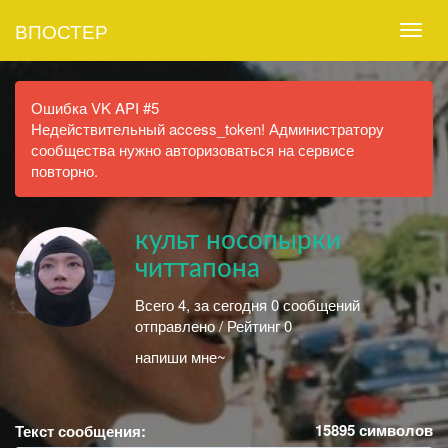
ВПОСТЕР
Ошибка VK API #5
Недействительный access_token! Администратору
сообщества нужно авторизоваться на сервисе
повторно.
культ носопырки
читтапона
Всего 4, за сегодня 0 сообщений
отправлено / Рейтинг 0
напиши мне~
15895
символов
Текст сообщения: