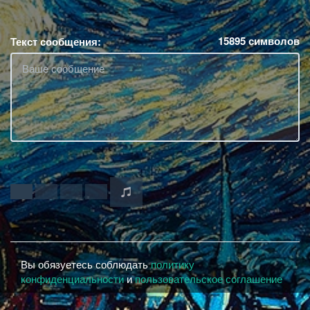
15895
символов
Текст сообщения:
Вы обязуетесь соблюдать
политику
конфиденциальности
и
пользовательское соглашение