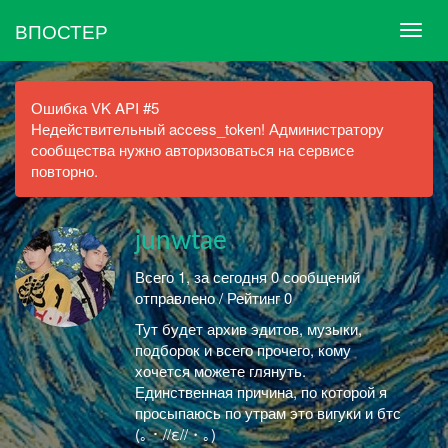
ВПОСТЕР
Ошибка VK API #5
Недействительный access_token! Администратору
сообщества нужно авторизоваться на сервисе
повторно.
junwtae
Всего 1, за сегодня 0 сообщений
отправлено / Рейтинг 0
Тут будет архив эдитов, музыки,
подборок и всего прочего, кому
хочется можете глянуть.
Единственная причина, по которой я
просыпаюсь по утрам это вигуки и бтс
(｡・//ε//・｡)