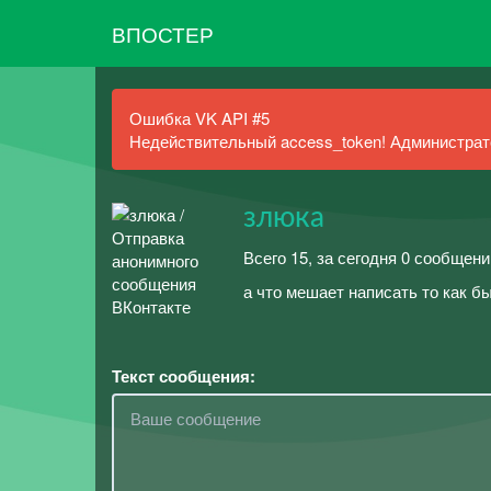
ВПОСТЕР
Ошибка VK API #5
Недействительный access_token! Администрато
злюка
Всего 15, за сегодня 0 сообщени
а что мешает написать то как б
Текст сообщения: