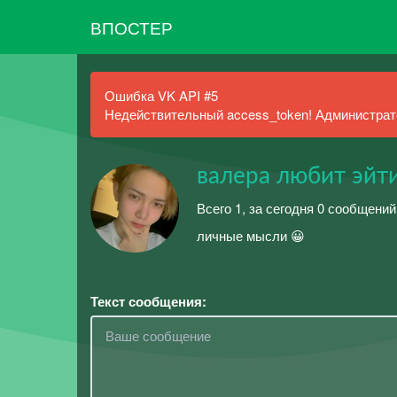
ВПОСТЕР
Ошибка VK API #5
Недействительный access_token! Администрато
валера любит эйт
Всего 1, за сегодня 0 сообщени
личные мысли 😀
Текст сообщения: