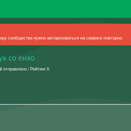
ру сообщества нужно авторизоваться на сервисе повторно.
х со енхо
й отправлено / Рейтинг 0