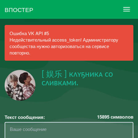
ВПОСТЕР
Ошибка VK API #5
Недействительный access_token! Администратору
сообщества нужно авторизоваться на сервисе
повторно.
[ 娱乐 ] кʌʏҕникᴀ со
сʌивкᴀми.
15895
символов
Текст сообщения: