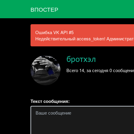
ВПОСТЕР
Ошибка VK API #5
Недействительный access_token! Администрато
бротхэл
Всего 14, за сегодня 0 сообщен
Текст сообщения: