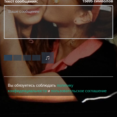
15895
символов
Текст сообщения:
Вы обязуетесь соблюдать
политику
конфиденциальности
и
пользовательское соглашение