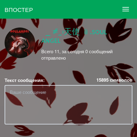
ВПОСТЕР
ㅤ ㅤ ⎯ ⧣_›天使 ﹫.sᴏᴜʟ
ᴀɴɢᴇʟ
Всего 11, за сегодня 0 сообщений
отправлено
15895
символов
Текст сообщения: