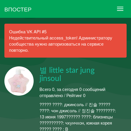
ВПОСТЕР
Ошибка VK API #5
Недействительный access_token! Администратору
сообщества нужно авторизоваться на сервисе
повторно.
별 little star jung
jinsoul
Всего 0, за сегодня 0 сообщений
отправлено / Рейтинг 0
????? ????: джинсоль // 진솔 ?????
????: чон джисоль // 정진솔 ????????:
13 июня 1997?????? ????: близнецы
??????????: чхунчхон, южная корея
????? ???? : B