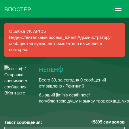
ВПОСТЕР
Ошибка VK API #5
Недействительный access_token! Администратору
сообщества нужно авторизоваться на сервисе
повторно.
нᴇпᴇнф
Всего 33, за сегодня 0 сообщений
отправлено / Рейтинг 0
бывший jimin's death note/
пᴏгублю ᴛʙᴏю душу и ʙыᴘʙу ᴛʙᴏᴇ ᴄᴇᴘдцᴇ. уx
15895
символов
Текст сообщения: