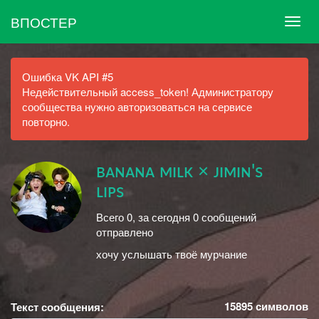
ВПОСТЕР
Ошибка VK API #5
Недействительный access_token! Администратору
сообщества нужно авторизоваться на сервисе
повторно.
ʙᴀɴᴀɴᴀ ᴍɪʟᴋ × ᴊɪᴍɪɴ's
ʟɪᴘs
Всего 0, за сегодня 0 сообщений
отправлено
хочу услышать твоё мурчание
15895
символов
Текст сообщения: