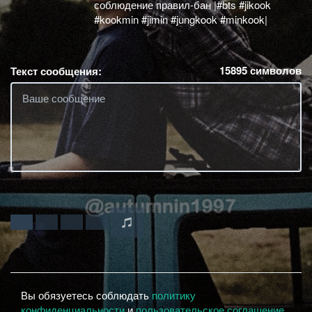
соблюдение правил-бан |#bts #jikook
#kookmin #jimin #jungkook #minkook|
15895
символов
Текст сообщения:
Вы обязуетесь соблюдать
политику
конфиденциальности
и
пользовательское соглашение