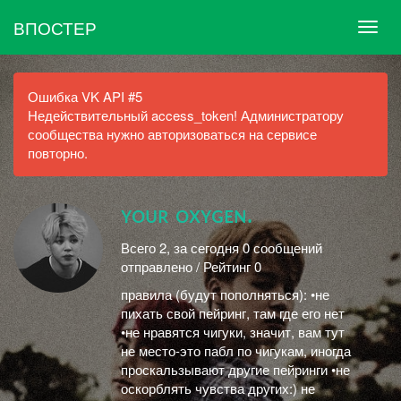
ВПОСТЕР
Ошибка VK API #5
Недействительный access_token! Администратору
сообщества нужно авторизоваться на сервисе
повторно.
ʏᴏᴜʀ ᴏxʏɢᴇɴ.
Всего 2, за сегодня 0 сообщений
отправлено / Рейтинг 0
правила (будут пополняться): •не
пихать свой пейринг, там где его нет
•не нравятся чигуки, значит, вам тут
не место-это пабл по чигукам, иногда
проскальзывают другие пейринги •не
оскорблять чувства других:) не