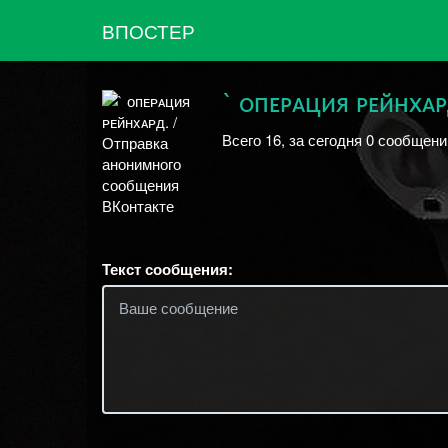
ВПОСТЕР
` ᴏпᴇᴘᴀция ᴘᴇйʜxᴀᴘ
Всего 16, за сегодня 0 сообщени
Текст сообщения: