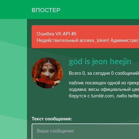
ВПОСТЕР
Ошибка VK API #5
Недействительный access_token! Администрато
god is jeon heejin
Всего 0, за сегодня 0 сообщений
паблик посвящен одной из прекр
зодиака: весы официальный цве
берутся с tumblr.com, либо twitte
Текст сообщения: