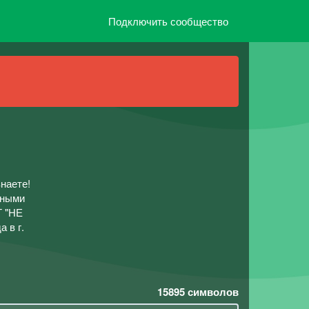
Подключить сообщество
наете!
нными
Т "НЕ
 в г.
15895
символов