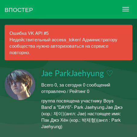
ВПОСТЕР
Ошибка VK API #5
Недействительный access_token! Администратору
сообщества нужно авторизоваться на сервисе
повторно.
Jae ParkJaehyung ♡
Всего 0, за сегодня 0 сообщений
отправлено / Рейтинг 0
группа посвящена участнику Boys
Band`a "DAY6"- Park Jaehyung.Jae Джэ
(кор.: 제이)(англ: Jae) настоящее имя:
Пак Джэ Хён (кор.: 박제형)(англ : Park
Jaehyung)