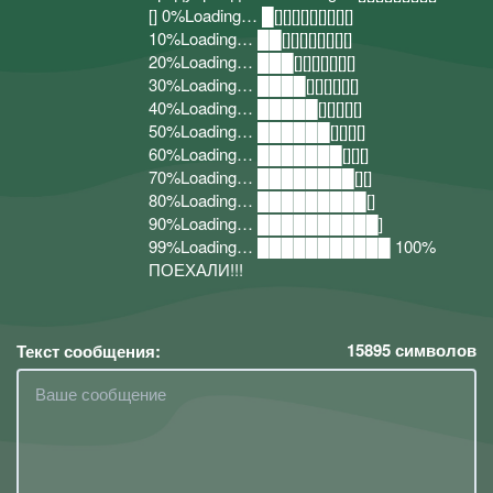
[] 0%Loading… █[][][][][][][][][]
10%Loading… ██[][][][][][][][]
20%Loading… ███[][][][][][][]
30%Loading… ████[][][][][][]
40%Loading… █████[][][][][]
50%Loading… ██████[][][][]
60%Loading… ███████[][][]
70%Loading… ████████[][]
80%Loading… █████████[]
90%Loading… ██████████]
99%Loading… ███████████ 100%
ПОЕХАЛИ!!!
15895
символов
Текст сообщения: