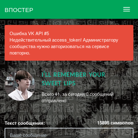
ВПОСТЕР
Ошибка VK API #5
Недействительный access_token! Администратору
сообщества нужно авторизоваться на сервисе
повторно.
ɪ'ʟʟ ʀᴇᴍᴇᴍʙᴇʀ ʏᴏᴜʀ
sᴡᴇᴇᴛ ʟɪᴘs
Всего 41, за сегодня 0 сообщений
отправлено
15895
символов
Текст сообщения: