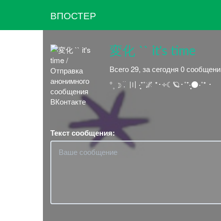
ВПОСТЕР
変化 `` it's time
Всего 29, за сегодня 0 сообщен
° ۪ ☽︎ ׄ. ׄ 〣 ‧͙⁺˚🌌 *･༓☾🪐･˚⁺‧͙🌑‧˚* ･
Текст сообщения: