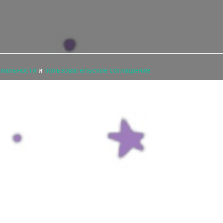
циальности
и
пользовательское соглашение