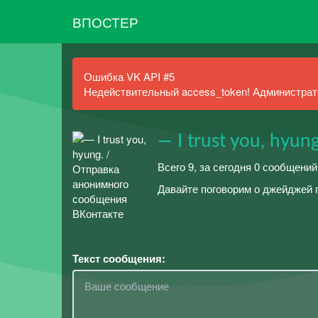
ВПОСТЕР
Ошибка VK API #5
Недействительный access_token! Администрато
— I trust you, hyung
Всего 9, за сегодня 0 сообщений
Давайте поговорим о джейджей 
Текст сообщения: