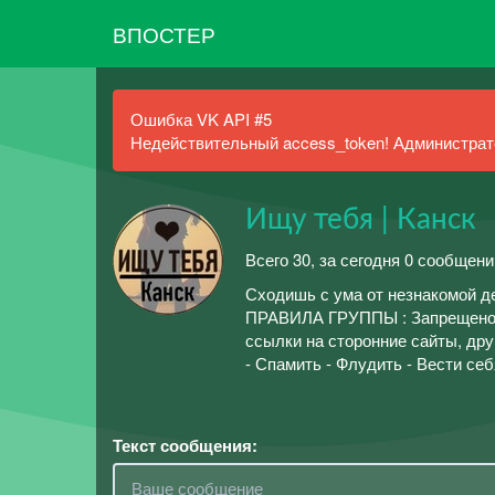
ВПОСТЕР
Ошибка VK API #5
Недействительный access_token! Администрато
Ищу тебя | Канск
Всего 30, за сегодня 0 сообщени
Сходишь с ума от незнакомой д
ПРАВИЛА ГРУППЫ : Запрещено: -
ссылки на сторонние сайты, дру
- Спамить - Флудить - Вести се
Текст сообщения: