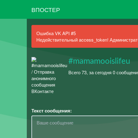
ВПОСТЕР
Ошибка VK API #5
Недействительный access_token! Администрато
#mamamooislifeu
Всего 73, за сегодня 0 сообщени
Текст сообщения: