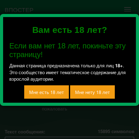
ВПОСТЕР
Вам есть 18 лет?
Ошибка VK API #5
Недействительный access_token! Администратору
Если вам нет 18 лет, покиньте эту
сообщества нужно авторизоваться на сервисе
повторно.
страницу!
Данная страница предназначена только для лиц
18+
.
Это сообщество имеет тематическое содержание для
IPNK 18+
взрослой аудитории.
Всего 18, за сегодня 0 сообщений
отправлено / Рейтинг 0
нэко и ее развратные фф с exo, добро
пожаловать
15895
символов
Текст сообщения: