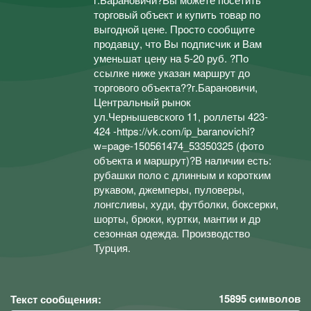
торговый объект и купить товар по
выгодной цене. Просто сообщите
продавцу, что Вы подписчик и Вам
уменьшат цену на 5-20 руб. ?По
ссылке ниже указан маршрут до
торгового объекта??г.Барановичи,
Центральный рынок
ул.Чернышевского 11, роллеты 423-
424 -https://vk.com/ip_baranovichi?
w=page-150561474_53350325 (фото
объекта и маршрут)?В наличии есть:
рубашки поло с длинным и коротким
рукавом, джемперы, пуловеры,
лонгсливы, худи, футболки, боксерки,
шорты, брюки, куртки, мантии и др
сезонная одежда. Производство
Турция.
15895
символов
Текст сообщения: