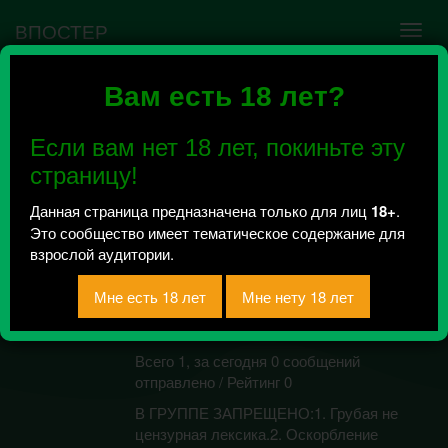
ВПОСТЕР
Вам есть 18 лет?
Ошибка VK API #5
Недействительный access_token! Администратору
Если вам нет 18 лет, покиньте эту
сообщества нужно авторизоваться на сервисе
повторно.
страницу!
Данная страница предназначена только для лиц
18+
.
Это сообщество имеет тематическое содержание для
СЕКС |
взрослой аудитории.
ЗНАКОМСТВО |
МЖЖ | Украина 18+
Всего 1, за сегодня 0 сообщений
отправлено / Рейтинг 0
В ГРУППЕ ЗАПРЕЩЕНО:1. Грубая не
цензурная лексика.2. Оскорбление