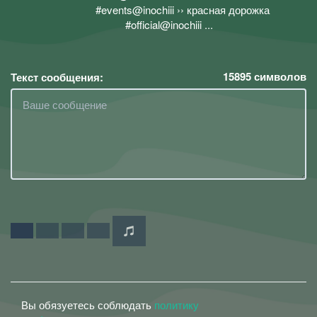
#events@inochiii ›› красная дорожка
ᅠᅠᅠ#official@inochiii ...
15895
символов
Текст сообщения:
Вы обязуетесь соблюдать
политику