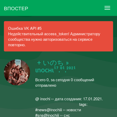
ВПОСТЕР
Ошибка VK API #5
Недействительный access_token! Администратору
сообщества нужно авторизоваться на сервисе
повторно.
ㅤㅤㅤㅤㅤㅤ + いのち »
ιnocнι¹⁷.⁰¹.²⁰²¹
Всего 0, за сегодня 0 сообщений
отправлено
ᅠᅠᅠᅠᅠᅠᅠᅠᅠᅠᅠᅠᅠᅠᅠᅠᅠᅠᅠ
@ inochi ›› дата создания: 17.01.2021.
ᅠᅠᅠᅠᅠᅠᅠᅠᅠᅠᅠᅠtags:ᅠᅠᅠ
#news@inochiii ›› новостиᅠᅠᅠ
#sns@inochiii ›› снсᅠᅠᅠ