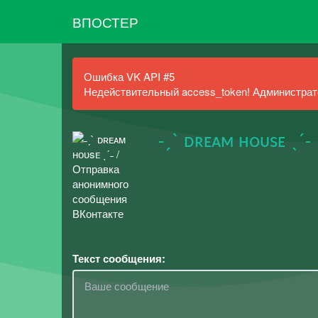
ВПОСТЕР
Ошибка VK API #5
Недействительный access_token! Администрато
˗ˏ` ᴅʀᴇᴀᴍ ʜᴏᴜsᴇ ˎˊ˗
Текст сообщения: