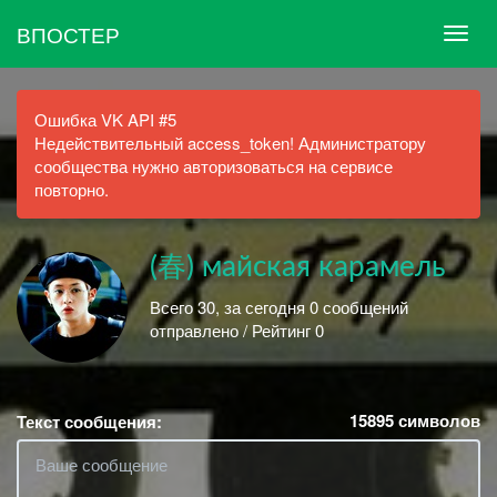
ВПОСТЕР
Ошибка VK API #5
Недействительный access_token! Администратору
сообщества нужно авторизоваться на сервисе
повторно.
(春) майская карамель
Всего 30, за сегодня 0 сообщений
отправлено / Рейтинг 0
15895
символов
Текст сообщения: