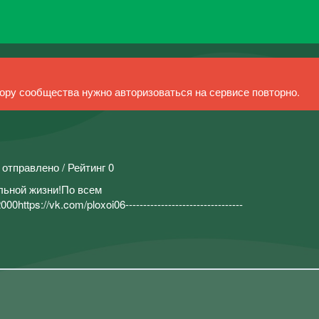
ру сообщества нужно авторизоваться на сервисе повторно.
 отправлено / Рейтинг 0
льной жизни!По всем
ttps://vk.com/ploxoi06---------------------------------