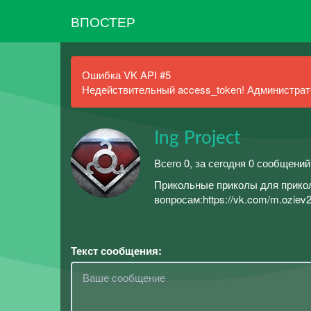
ВПОСТЕР
Ошибка VK API #5
Недействительный access_token! Администрато
Ing Project
Всего 0, за сегодня 0 сообщений
Прикольные приколы для прико
вопросам:https://vk.com/m.oziev2000h
Текст сообщения: