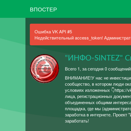
ВПОСТЕР
Ошибка VK API #5
Недействительный access_token! Администрато
"ИНФО-SINTEZ" С
Всего 1, за сегодня 0 сообщений
ВНИМАНИЕ!У нас не инвестицион
сообщество, в котором люди ок
условиях изложенных 👇https://
лица, регистрационных документ
объединенных общими интересам
площадка, где мы (администра
заработка в интернете. Проект
заработать!