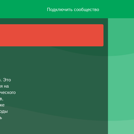
Подключить сообщество
. Это
я на
ического
в,
же
тоды
ь