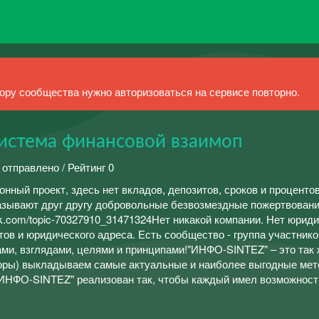
ру сообщества нужно авторизоваться на сервисе повторно.
истема финансовой взаимоп
 отправлено / Рейтинг 0
ный проект, здесь нет вкладов, депозитов, сроков и процентов
азывают друг другу добровольные безвозмездные пожертвовани
vk.com/topic-70327910_31471324Нет никакой компании. Нет юрид
ов и юридического адреса. Есть сообщество - группа участнико
и, взглядами, целями и принципами!"ИНФО-SINTEZ" – это так 
торы) выкладываем самые актуальные и наиболее выгодные ме
 "ИНФО-SINTEZ" реализован так, чтобы каждый имел возможност