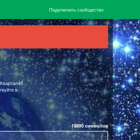
Подключить сообщество
оКвартал48
твуйте в
15895
символов