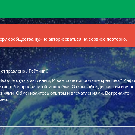
ру сообщества нужно авторизоваться на сервисе повторно.
 отправлено / Рейтинг 0
Любите отдых активный, И вам хочется больше креатива? Инф
ктивной и продвинутой молодёжи. Открывайте дискуссии и учас
ениями, Обменивайтесь опытом и впечатлениями, Встречайте
зей.