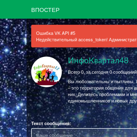
ВПОСТЕР
Ошибка VK API #5
Недействительный access_token! Администрато
ИнфоКвартал48
Всего 0, за сегодня 0 сообщений
Вы любознательны и пытливы, 
– это территория общения для а
них, Делитесь проблемами и мн
единомышленников и новых дру
Текст сообщения: