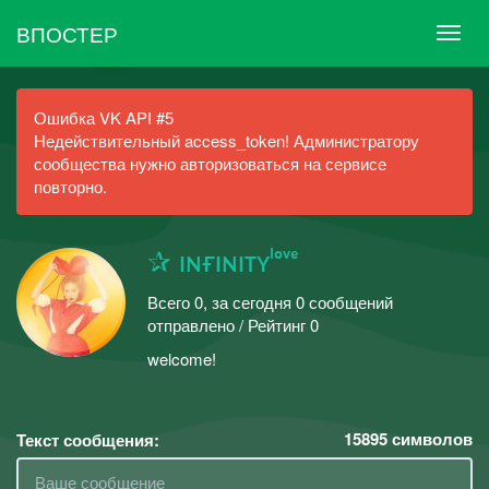
ВПОСТЕР
Ошибка VK API #5
Недействительный access_token! Администратору
сообщества нужно авторизоваться на сервисе
повторно.
✰ ɪɴғɪɴɪᴛʏˡᵒᵛᵉ
Всего 0, за сегодня 0 сообщений
отправлено / Рейтинг 0
welcome!
15895
символов
Текст сообщения: