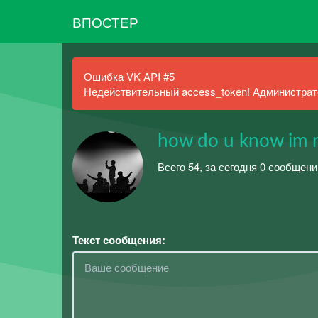
ВПОСТЕР
Ошибка VK API #5
Недействительный access_token! Администрато
how do u know im n
Всего 54, за сегодня 0 сообщени
Текст сообщения: