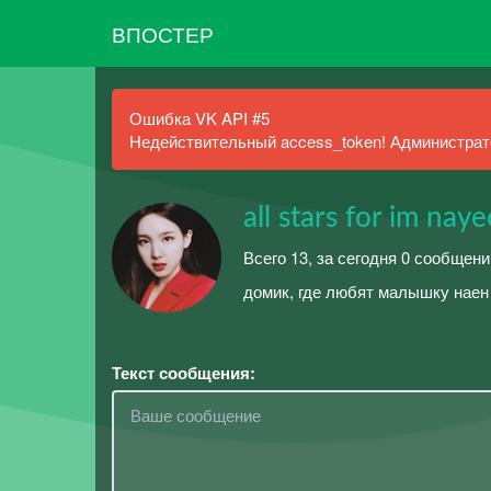
ВПОСТЕР
Ошибка VK API #5
Недействительный access_token! Администрато
all stars for im nay
Всего 13, за сегодня 0 сообщени
домик, где любят малышку наен
Текст сообщения: