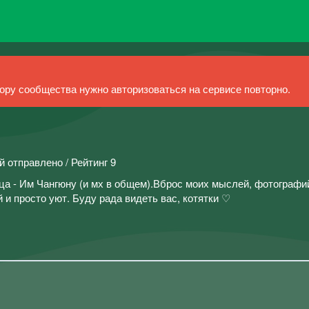
ру сообщества нужно авторизоваться на сервисе повторно.
й отправлено / Рейтинг 9
ца - Им Чангюну (и мх в общем).Вброс моих мыслей, фотографи
 и просто уют. Буду рада видеть вас, котятки ♡