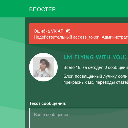
ВПОСТЕР
Ошибка VK API #5
Недействительный access_token! Администрато
ɪ.ᴍ ғʟʏɪɴɢ ᴡɪᴛʜ ʏᴏᴜ;
Всего 18, за сегодня 0 сообщени
Блог, посвящённый лучику солн
прекрасных мх, переводы статей
Текст сообщения: