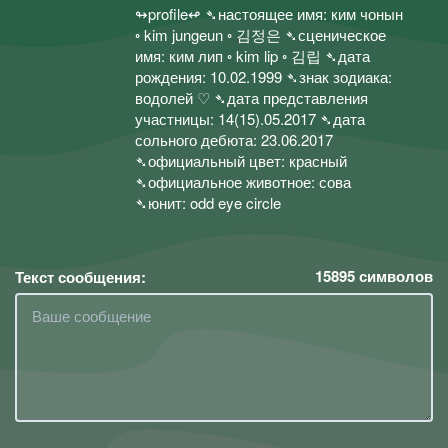
↬profile↫ ➴настоящее имя: ким чонын
◦ kim jungeun ◦ 김정은 ➴сценическое
имя: ким лип ◦ kim lip ◦ 김립 ➴дата
рождения: 10.02.1999 ➴знак зодиака:
водолей ♡ ➴дата представления
участницы: 14(15).05.2017 ➴дата
сольного дебюта: 23.06.2017
➴официальный цвет: красный
➴официальное животное: сова
➴юнит: odd eye circle
15895
символов
Текст сообщения: