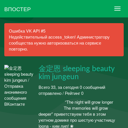
ВПОСТЕР
Ошибка VK API #5
Недействительный access_token! Администратору
сообщества нужно авторизоваться на сервисе
повторно.
金定恩 sleeping beauty
kim jungeun
Всего 33, за сегодня 0 сообщений
отправлено / Рейтинг 0
ᅠ ᅠᅠᅠᅠᅠ “The night will grow longer
ᅠ ᅠᅠᅠᅠᅠThe memories will grow
deeper” приветствуем тебя в этом
уютном домике про шестую участницу
loona - ким лип! ❀ ᅠ ᅠᅠᅠᅠᅠ