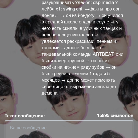
разукрашивать ?лейбл: dsp media ?
лейбл x1: swing ent. →факты про сон
донпе← → он из йондогу → он учился
в средней школе ендон в сеуле → у
него есть скиллы в уличных танцах и
перевоплощении голоса →
увлекается раскрасками, пением и
танцами → донпе был часть
танцевальной команды ARTBEAT, они
были кавер-группой → он носит
скобки на нижнем ряду зубов → он
был трейни в течении 1 года и 5
месяцев → донпе может поменять
свое лицо от выражения ангела до
демона
15895
символов
Текст сообщения: