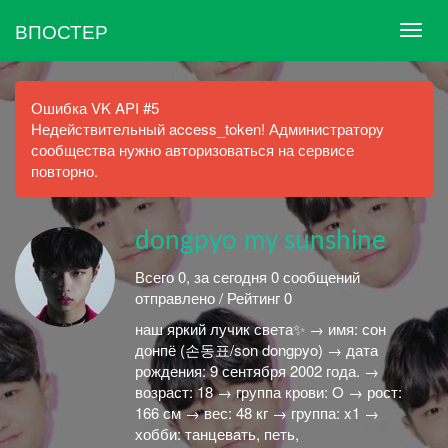
ВПОСТЕР
Ошибка VK API #5
Недействительный access_token! Администратору
сообщества нужно авторизоваться на сервисе
повторно.
dongpyo my sunshine
Всего 0, за сегодня 0 сообщений
отправлено / Рейтинг 0
наш яркий лучик света✨ → имя: сон
донпё (손동표/son dongpyo) → дата
рождения: 9 сентября 2002 года. →
возраст: 18 → группа крови: O → рост:
166 см → вес: 48 кг → группа: x1 →
хобби: танцевать, петь,