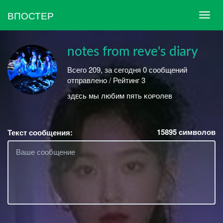
ВПОСТЕР
notes from reve's diary
Всего 209, за сегодня 0 сообщений
отправлено / Рейтинг 3
здᴇᴄь ᴍы любиᴍ пяᴛь ᴋᴏᴘᴏлеʙ
15895
символов
Текст сообщения: