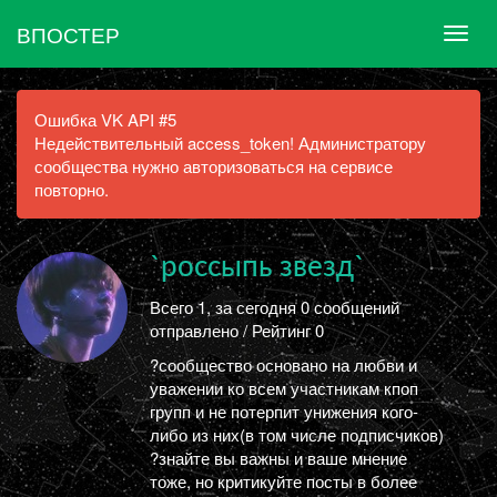
ВПОСТЕР
Ошибка VK API #5
Недействительный access_token! Администратору
сообщества нужно авторизоваться на сервисе
повторно.
`россыпь звезд`
Всего 1, за сегодня 0 сообщений
отправлено / Рейтинг 0
?сообщество основано на любви и
уважении ко всем участникам кпоп
групп и не потерпит унижения кого-
либо из них(в том числе подписчиков)
?знайте вы важны и ваше мнение
тоже, но критикуйте посты в более